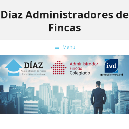
Skip
Skip
to
to
Díaz Administradores de
primary
main
Fincas
navigation
content
Menu
Main
Content