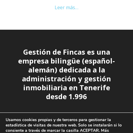
Leer más…
about
Despacho
24
horas
Gestión de Fincas es una
empresa bilingüe (español-
alemán) dedicada a la
administración y gestión
inmobiliaria en Tenerife
desde 1.996
Usamos cookies propias y de terceros para gestionar la
estadística de visitas de nuestra web. Solo se instalarán si lo
consiente a través de marcar la casilla ACEPTAR. Más